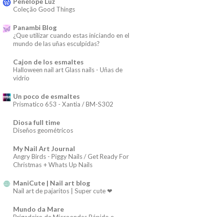
Penélope Luz
Coleção Good Things
Panambi Blog
¿Que utilizar cuando estas iniciando en el
mundo de las uñas esculpidas?
Cajon de los esmaltes
Halloween nail art Glass nails - Uñas de
vidrio
Un poco de esmaltes
Prismatico 653 - Xantia / BM-S302
Diosa full time
Diseños geométricos
My Nail Art Journal
Angry Birds - Piggy Nails / Get Ready For
Christmas + Whats Up Nails
ManiCute | Nail art blog
Nail art de pajaritos | Super cute ❤
Mundo da Mare
Brigadeiro de Microondas Rápido e