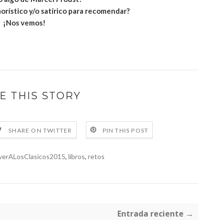
orístico y/o satírico para recomendar?
¡Nos vemos!
E THIS STORY
SHARE ON TWITTER
PIN THIS POST
verALosClasicos2015
,
libros
,
retos
Entrada reciente →