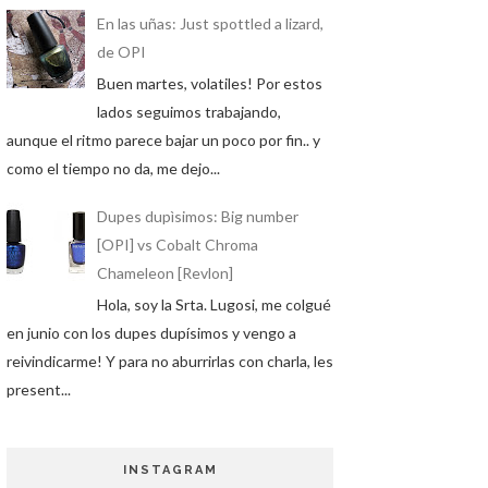
En las uñas: Just spottled a lizard,
de OPI
Buen martes, volatiles! Por estos
lados seguimos trabajando,
aunque el ritmo parece bajar un poco por fin.. y
como el tiempo no da, me dejo...
Dupes dupìsimos: Big number
[OPI] vs Cobalt Chroma
Chameleon [Revlon]
Hola, soy la Srta. Lugosi, me colgué
en junio con los dupes dupísimos y vengo a
reivindicarme! Y para no aburrirlas con charla, les
present...
INSTAGRAM