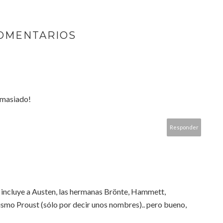
COMENTARIOS
emasiado!
Responder
e incluye a Austen, las hermanas Brönte, Hammett,
ismo Proust (sólo por decir unos nombres).. pero bueno,