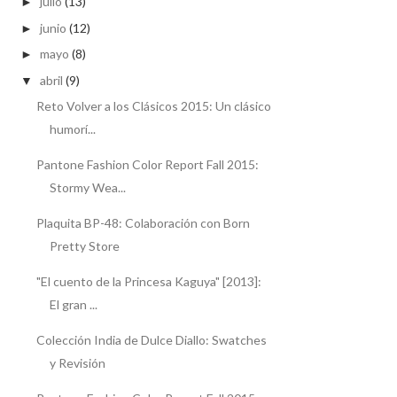
julio
(13)
►
junio
(12)
►
mayo
(8)
►
abril
(9)
▼
Reto Volver a los Clásicos 2015: Un clásico
humorí...
Pantone Fashion Color Report Fall 2015:
Stormy Wea...
Plaquita BP-48: Colaboración con Born
Pretty Store
"El cuento de la Princesa Kaguya" [2013]:
El gran ...
Colección India de Dulce Diallo: Swatches
y Revisión