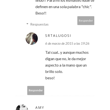
lindo!! Para mi los esmaltes nude se
definen en una sola palabra "chic".
Beso!!
Responder
Respuestas
SRTALUGOSI
6 de marzo de 2015 a las 19:26
Tal cual.. y aunque muchos
digan que no, le da mejor
aspecto a la mano que un
brillo solo.
beso!
Responder
AMY