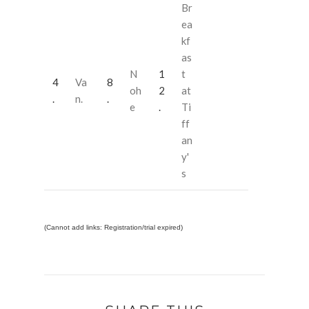
Br
ea
kf
as
N
1
t
4
Va
8
oh
2
at
.
n.
.
e
.
Ti
ff
an
y'
s
(Cannot add links: Registration/trial expired)