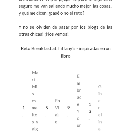
seguro me van saliendo mucho mejor las cosas..
y
qué me dicen: ¿pasé o no el reto?
Y no se olviden de pasar por los blogs de las
otras chicas! ¡Nos vemos!
Reto Breakfast at Tiffany's - inspiradas en un
libro
Ma
E
ri -
m
Mi
G
br
s
ib
ac
es
En
e
e
1
1
ma
5
Vi
9
r
Y
3
.
lte
.
aj
.
el
o
.
s y
e
in
ur
alg
a